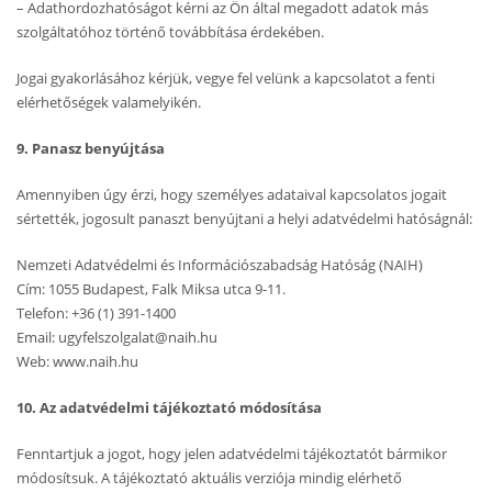
– Adathordozhatóságot kérni az Ön által megadott adatok más
szolgáltatóhoz történő továbbítása érdekében.
Jogai gyakorlásához kérjük, vegye fel velünk a kapcsolatot a fenti
elérhetőségek valamelyikén.
9. Panasz benyújtása
Amennyiben úgy érzi, hogy személyes adataival kapcsolatos jogait
sértették, jogosult panaszt benyújtani a helyi adatvédelmi hatóságnál:
Nemzeti Adatvédelmi és Információszabadság Hatóság (NAIH)
Cím: 1055 Budapest, Falk Miksa utca 9-11.
Telefon: +36 (1) 391-1400
Email: ugyfelszolgalat@naih.hu
Web: www.naih.hu
10. Az adatvédelmi tájékoztató módosítása
Fenntartjuk a jogot, hogy jelen adatvédelmi tájékoztatót bármikor
módosítsuk. A tájékoztató aktuális verziója mindig elérhető