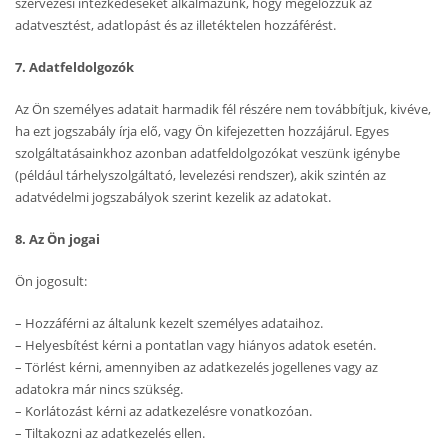
szervezési intézkedéseket alkalmazunk, hogy megelőzzük az
adatvesztést, adatlopást és az illetéktelen hozzáférést.
7. Adatfeldolgozók
Az Ön személyes adatait harmadik fél részére nem továbbítjuk, kivéve,
ha ezt jogszabály írja elő, vagy Ön kifejezetten hozzájárul. Egyes
szolgáltatásainkhoz azonban adatfeldolgozókat veszünk igénybe
(például tárhelyszolgáltató, levelezési rendszer), akik szintén az
adatvédelmi jogszabályok szerint kezelik az adatokat.
8. Az Ön jogai
Ön jogosult:
– Hozzáférni az általunk kezelt személyes adataihoz.
– Helyesbítést kérni a pontatlan vagy hiányos adatok esetén.
– Törlést kérni, amennyiben az adatkezelés jogellenes vagy az
adatokra már nincs szükség.
– Korlátozást kérni az adatkezelésre vonatkozóan.
– Tiltakozni az adatkezelés ellen.