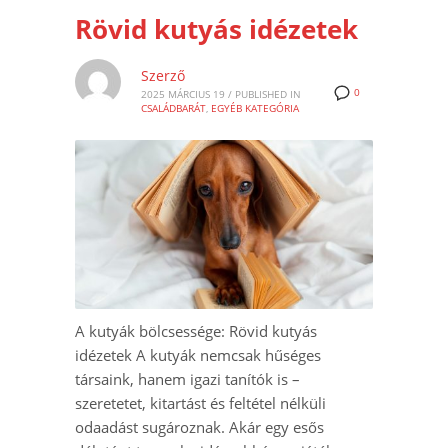
Rövid kutyás idézetek
Szerző
0
2025 MÁRCIUS 19
/
PUBLISHED IN
CSALÁDBARÁT
,
EGYÉB KATEGÓRIA
A kutyák bölcsessége: Rövid kutyás
idézetek A kutyák nemcsak hűséges
társaink, hanem igazi tanítók is –
szeretetet, kitartást és feltétel nélküli
odaadást sugároznak. Akár egy esős