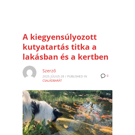
A kiegyensúlyozott
kutyatartás titka a
lakásban és a kertben
Szerző
0
2025 JÚLIUS 28
/
PUBLISHED IN
CSALÁDBARÁT