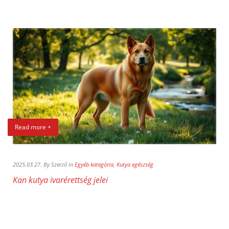
Read more +
2025.03.27. By Szerző in
Egyéb kategória
,
Kutya egészség
Kan kutya ivarérettség jelei