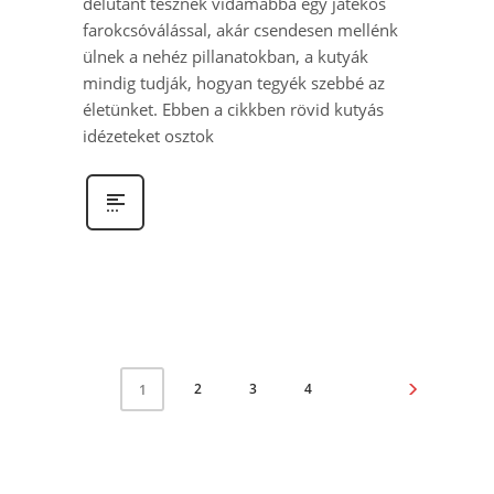
délutánt tesznek vidámabbá egy játékos
farokcsóválással, akár csendesen mellénk
ülnek a nehéz pillanatokban, a kutyák
mindig tudják, hogyan tegyék szebbé az
életünket. Ebben a cikkben rövid kutyás
idézeteket osztok
2
3
4
1