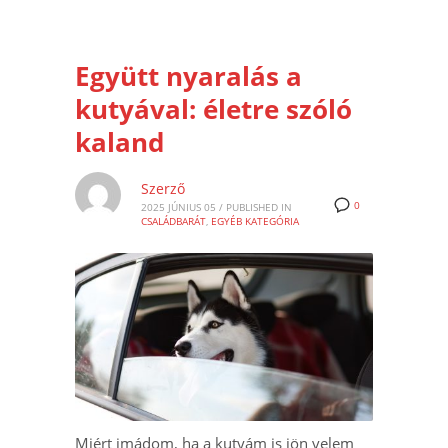
Együtt nyaralás a
kutyával: életre szóló
kaland
Szerző
0
2025 JÚNIUS 05
/
PUBLISHED IN
CSALÁDBARÁT
,
EGYÉB KATEGÓRIA
Miért imádom, ha a kutyám is jön velem