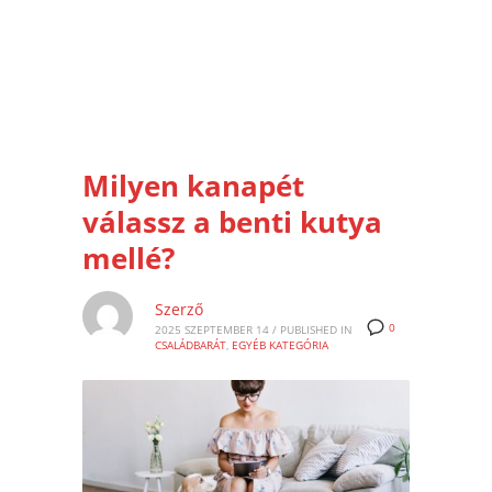
Milyen kanapét
válassz a benti kutya
mellé?
Szerző
0
2025 SZEPTEMBER 14
/
PUBLISHED IN
CSALÁDBARÁT
,
EGYÉB KATEGÓRIA