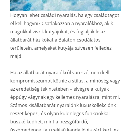
Hogyan lehet családi nyaralás, ha egy családtagot
el kell hagyni? Csatlakozzon a nyaralókhoz, akik
magukkal viszik kutyájukat, és foglalják le az
állatbarát házikókat a Balaton csodálatos
területein, amelyeket kutyája szívesen felfedez
majd.
Ha az állatbarát nyaralókról van szó, nem kell
kompromisszumot kötnie a stílus, a minőség vagy
az eredetiség tekintetében – elvégre a kutyák
éppúgy vágynak egy kellemes nyaralásra, mint mi.
Számos kisállatbarát nyaralónk luxuskollekciónk
részét képezi, és olyan különleges funkciókkal
büszkélkedhet, mint a pezsgőfürdő,
úszómedence, fatüzelésű kandalló és zárt kert, ez