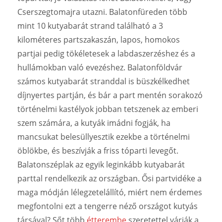
Cserszegtomajra utazni. Balatonfüreden több
mint 10 kutyabarát strand található a 3
kilométeres partszakaszán, lapos, homokos
partjai pedig tökéletesek a labdaszerzéshez és a
hullámokban való evezéshez. Balatonföldvár
számos kutyabarát stranddal is büszkélkedhet
díjnyertes partján, és bár a part mentén sorakozó
történelmi kastélyok jobban tetszenek az emberi
szem számára, a kutyák imádni fogják, ha
mancsukat belesüllyesztik ezekbe a történelmi
öblökbe, és beszívják a friss tóparti levegőt.
Balatonszéplak az egyik leginkább kutyabarát
parttal rendelkezik az országban. Ősi partvidéke a
maga módján lélegzetelállító, miért nem érdemes
megfontolni ezt a tengerre néző országot kutyás
társával? Sőt több
étterembe
szeretettel várják a