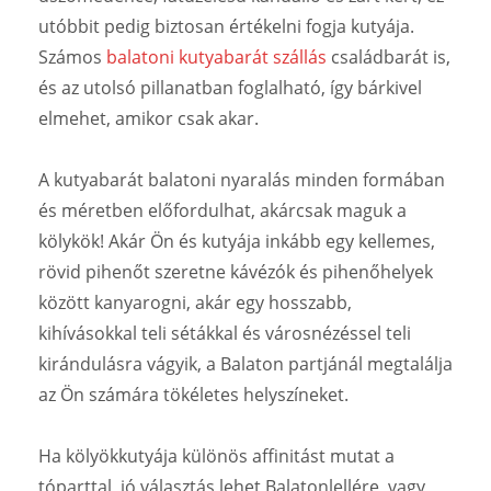
utóbbit pedig biztosan értékelni fogja kutyája.
Számos
balatoni kutyabarát szállás
családbarát is,
és az utolsó pillanatban foglalható, így bárkivel
elmehet, amikor csak akar.
A kutyabarát balatoni nyaralás minden formában
és méretben előfordulhat, akárcsak maguk a
kölykök! Akár Ön és kutyája inkább egy kellemes,
rövid pihenőt szeretne kávézók és pihenőhelyek
között kanyarogni, akár egy hosszabb,
kihívásokkal teli sétákkal és városnézéssel teli
kirándulásra vágyik, a Balaton partjánál megtalálja
az Ön számára tökéletes helyszíneket.
Ha kölyökkutyája különös affinitást mutat a
tóparttal, jó választás lehet Balatonlellére, vagy