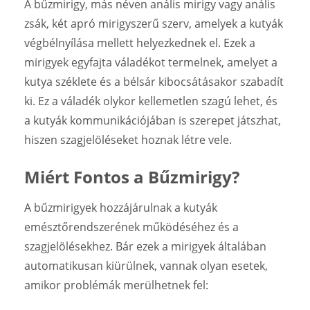
A bűzmirigy, más néven anális mirigy vagy anális
zsák, két apró mirigyszerű szerv, amelyek a kutyák
végbélnyílása mellett helyezkednek el. Ezek a
mirigyek egyfajta váladékot termelnek, amelyet a
kutya széklete és a bélsár kibocsátásakor szabadít
ki. Ez a váladék olykor kellemetlen szagú lehet, és
a kutyák kommunikációjában is szerepet játszhat,
hiszen szagjelöléseket hoznak létre vele.
Miért Fontos a Bűzmirigy?
A bűzmirigyek hozzájárulnak a kutyák
emésztőrendszerének működéséhez és a
szagjelölésekhez. Bár ezek a mirigyek általában
automatikusan kiürülnek, vannak olyan esetek,
amikor problémák merülhetnek fel: