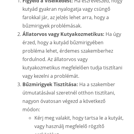
Figyeld a Viselkedést:
Ha észreveszed, hogy
kutyád gyakran nyalogatja vagy csüngő
farokkal jár, az jelzés lehet arra, hogy a
bűzmirigyek problémásak.
Állatorvos vagy Kutyakozmetikus:
Ha úgy
érzed, hogy a kutyád bűzmirigyében
probléma lehet, érdemes szakemberhez
fordulnod. Az állatorvos vagy
kutyakozmetikus megfelelően tudja tisztítani
vagy kezelni a problémát.
Bűzmirigyek Tisztítása:
Ha a szakember
útmutatásával szeretnél otthon tisztítani,
nagyon óvatosan végezd a következő
módon:
Kérj meg valakit, hogy tartsa le a kutyát,
vagy használj megfelelő rögzítő