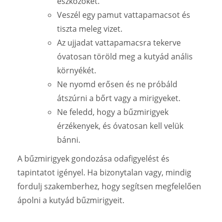
eszközöket.
Veszél egy pamut vattapamacsot és
tiszta meleg vizet.
Az ujjadat vattapamacsra tekerve
óvatosan töröld meg a kutyád anális
környékét.
Ne nyomd erősen és ne próbáld
átszúrni a bőrt vagy a mirigyeket.
Ne feledd, hogy a bűzmirigyek
érzékenyek, és óvatosan kell velük
bánni.
A bűzmirigyek gondozása odafigyelést és
tapintatot igényel. Ha bizonytalan vagy, mindig
fordulj szakemberhez, hogy segítsen megfelelően
ápolni a kutyád bűzmirigyeit.