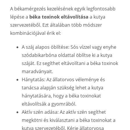
A békamérgezés kezelésének egyik legfontosabb
lépése a
béka toxinok eltávolítása
a kutya
szervezetéből. Ezt általában több módszer
kombinációjával érik el:
A száj alapos öblítése: Sós vízzel vagy enyhe
szódabikarbóna oldattal öblítse ki a kutya
száját. Ez segíthet eltávolítani a béka toxinok
maradványait.
Hánytatás: Az állatorvos véleménye és
tanácsa alapján szükség lehet a kutya
hánytatására, hogy a béka toxinokat
eltávolítsák a gyomrából.
Aktív szén adása: Az aktív szén segíthet
megkötni és kiválasztani a béka toxinokat a
kutya szervezetéből. Kérje állatorvosa