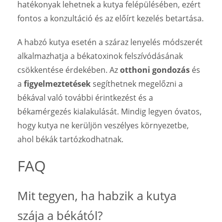
hatékonyak lehetnek a kutya felépülésében, ezért
fontos a konzultáció és az előírt kezelés betartása.
A habzó kutya esetén a száraz lenyelés módszerét
alkalmazhatja a békatoxinok felszívódásának
csökkentése érdekében. Az
otthoni gondozás
és
a
figyelmeztetések
segíthetnek megelőzni a
békával való további érintkezést és a
békamérgezés kialakulását. Mindig legyen óvatos,
hogy kutya ne kerüljön veszélyes környezetbe,
ahol békák tartózkodhatnak.
FAQ
Mit tegyen, ha habzik a kutya
szája a békától?