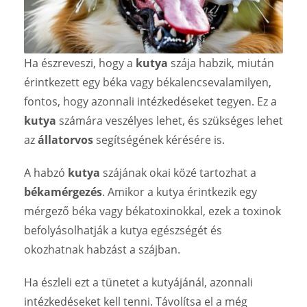
Ha észreveszi, hogy a
kutya
szája habzik, miután
érintkezett egy béka vagy békalencsevalamilyen,
fontos, hogy azonnali intézkedéseket tegyen. Ez a
kutya
számára veszélyes lehet, és szükséges lehet
az
állatorvos
segítségének kérésére is.
A habzó
kutya
szájának okai közé tartozhat a
békamérgezés
. Amikor a kutya érintkezik egy
mérgező béka vagy békatoxinokkal, ezek a toxinok
befolyásolhatják a kutya egészségét és
okozhatnak habzást a szájban.
Ha észleli ezt a tünetet a kutyájánál, azonnali
intézkedéseket kell tenni. Távolítsa el a még