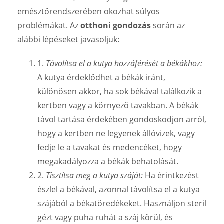
emésztőrendszerében okozhat súlyos
problémákat. Az
otthoni gondozás
során az
alábbi lépéseket javasoljuk:
1.
Távolítsa el a kutya hozzáférését a békákhoz:
A kutya érdeklődhet a békák iránt,
különösen akkor, ha sok békával találkozik a
kertben vagy a környező tavakban. A békák
távol tartása érdekében gondoskodjon arról,
hogy a kertben ne legyenek állóvizek, vagy
fedje le a tavakat és medencéket, hogy
megakadályozza a békák behatolását.
2.
Tisztítsa meg a kutya száját:
Ha érintkezést
észlel a békával, azonnal távolítsa el a kutya
szájából a békatöredékeket. Használjon steril
gézt vagy puha ruhát a száj körül, és