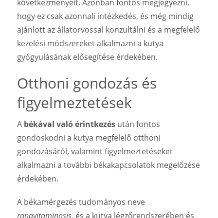
következményeit. Azonban fontos megjegyezni,
hogy ez csak azonnali intézkedés, és még mindig
ajánlott az állatorvossal konzultálni és a megfelelő
kezelési módszereket alkalmazni a kutya
gyógyulásának elősegítése érdekében.
Otthoni gondozás és
figyelmeztetések
A
békával való érintkezés
után fontos
gondoskodni a kutya megfelelő otthoni
gondozásáról, valamint figyelmeztetéseket
alkalmazni a további békakapcsolatok megelőzése
érdekében.
A békamérgezés tudományos neve
ranavitaminosis
, és a kutya légzőrendszerében és