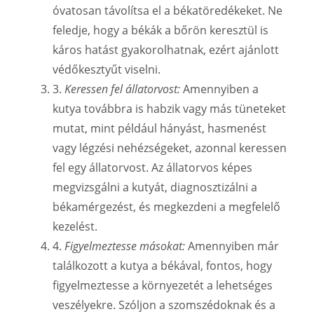
óvatosan távolítsa el a békatöredékeket. Ne
feledje, hogy a békák a bőrön keresztül is
káros hatást gyakorolhatnak, ezért ajánlott
védőkesztyűt viselni.
3.
Keressen fel állatorvost:
Amennyiben a
kutya továbbra is habzik vagy más tüneteket
mutat, mint például hányást, hasmenést
vagy légzési nehézségeket, azonnal keressen
fel egy állatorvost. Az állatorvos képes
megvizsgálni a kutyát, diagnosztizálni a
békamérgezést, és megkezdeni a megfelelő
kezelést.
4.
Figyelmeztesse másokat:
Amennyiben már
találkozott a kutya a békával, fontos, hogy
figyelmeztesse a környezetét a lehetséges
veszélyekre. Szóljon a szomszédoknak és a