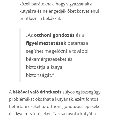
közeli barátoknak, hogy vigyázzanak a
kutyákra és ne engedjék őket közvetlenül
érintkezni a békákkal.
„Az
otthoni gondozás
és a
figyelmeztetések
betartása
segíthet megelőzni a további
békamérgezéseket és
biztosítja a kutya
biztonságát.”
A
békával való érintkezés
súlyos egészségügyi
problémákat okozhat a kutyának, ezért fontos
betartani ezeket az otthoni gondozási lépéseket
és figyelmeztetéseket. Tartsa távol a kutyát a