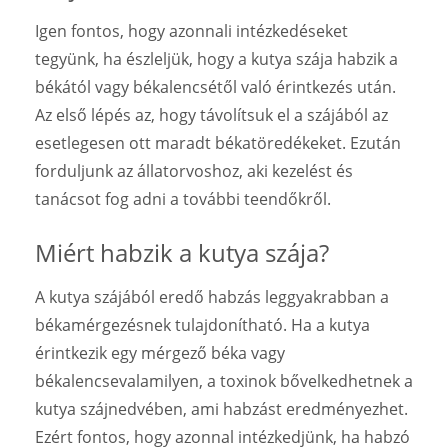
Igen fontos, hogy azonnali intézkedéseket
tegyünk, ha észleljük, hogy a kutya szája habzik a
békától vagy békalencsétől való érintkezés után.
Az első lépés az, hogy távolítsuk el a szájából az
esetlegesen ott maradt békatöredékeket. Ezután
forduljunk az állatorvoshoz, aki kezelést és
tanácsot fog adni a további teendőkről.
Miért habzik a kutya szája?
A kutya szájából eredő habzás leggyakrabban a
békamérgezésnek tulajdonítható. Ha a kutya
érintkezik egy mérgező béka vagy
békalencsevalamilyen, a toxinok bővelkedhetnek a
kutya szájnedvében, ami habzást eredményezhet.
Ezért fontos, hogy azonnal intézkedjünk, ha habzó