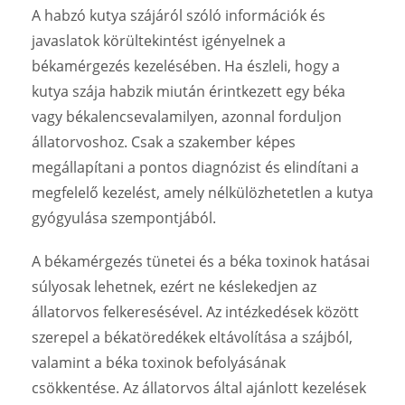
A habzó kutya szájáról szóló információk és
javaslatok körültekintést igényelnek a
békamérgezés kezelésében. Ha észleli, hogy a
kutya szája habzik miután érintkezett egy béka
vagy békalencsevalamilyen, azonnal forduljon
állatorvoshoz. Csak a szakember képes
megállapítani a pontos diagnózist és elindítani a
megfelelő kezelést, amely nélkülözhetetlen a kutya
gyógyulása szempontjából.
A békamérgezés tünetei és a béka toxinok hatásai
súlyosak lehetnek, ezért ne késlekedjen az
állatorvos felkeresésével. Az intézkedések között
szerepel a békatöredékek eltávolítása a szájból,
valamint a béka toxinok befolyásának
csökkentése. Az állatorvos által ajánlott kezelések