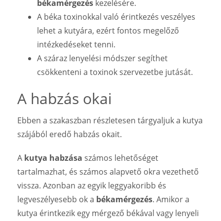
békamérgezés
kezelésére.
A béka toxinokkal való érintkezés veszélyes
lehet a kutyára, ezért fontos megelőző
intézkedéseket tenni.
A száraz lenyelési módszer segíthet
csökkenteni a toxinok szervezetbe jutását.
A habzás okai
Ebben a szakaszban részletesen tárgyaljuk a kutya
szájából eredő habzás okait.
A
kutya habzása
számos lehetőséget
tartalmazhat, és számos alapvető okra vezethető
vissza. Azonban az egyik leggyakoribb és
legveszélyesebb ok a
békamérgezés
. Amikor a
kutya érintkezik egy mérgező békával vagy lenyeli