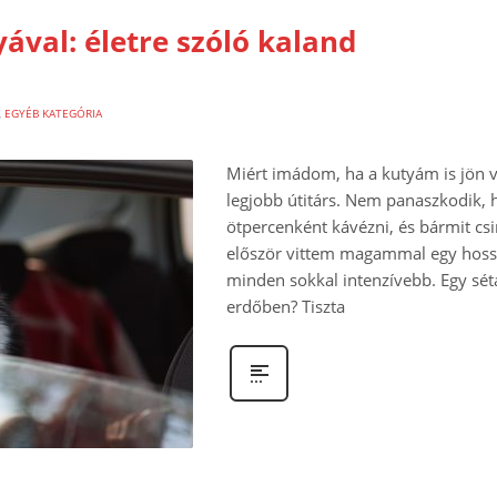
ával: életre szóló kaland
,
EGYÉB KATEGÓRIA
Miért imádom, ha a kutyám is jön 
legjobb útitárs. Nem panaszkodik,
ötpercenként kávézni, és bármit cs
először vittem magammal egy hossz
minden sokkal intenzívebb. Egy sét
erdőben? Tiszta