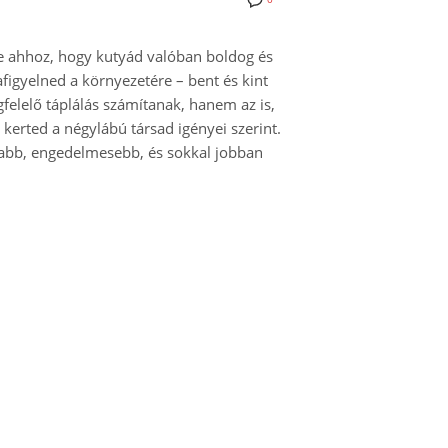
de ahhoz, hogy kutyád valóban boldog és
figyelned a környezetére – bent és kint
felelő táplálás számítanak, hanem az is,
 kerted a négylábú társad igényei szerint.
tabb, engedelmesebb, és sokkal jobban