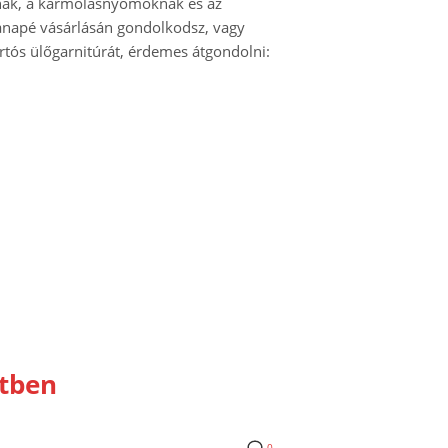
knak, a karmolásnyomoknak és az
kanapé vásárlásán gondolkodsz, vagy
artós ülőgarnitúrát, érdemes átgondolni:
rtben
0