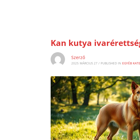
Kan kutya ivarérettség
Szerző
2025 MÁRCIUS 27
/
PUBLISHED IN
EGYÉB KAT