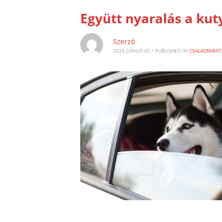
Együtt nyaralás a kuty
Szerző
2025 JÚNIUS 05
/
PUBLISHED IN
CSALÁDBARÁT