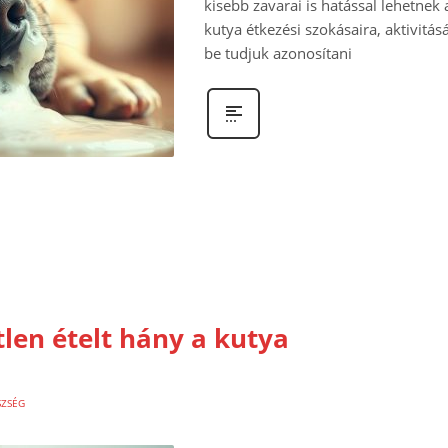
kisebb zavarai is hatással lehetnek
kutya étkezési szokásaira, aktivitás
be tudjuk azonosítani
tlen ételt hány a kutya
SZSÉG