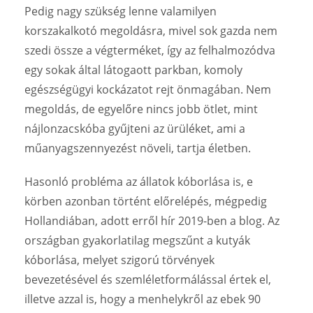
Pedig nagy szükség lenne valamilyen
korszakalkotó megoldásra, mivel sok gazda nem
szedi össze a végterméket, így az felhalmozódva
egy sokak által látogaott parkban, komoly
egészségügyi kockázatot rejt önmagában. Nem
megoldás, de egyelőre nincs jobb ötlet, mint
nájlonzacskóba gyűjteni az ürüléket, ami a
műanyagszennyezést növeli, tartja életben.
Hasonló probléma az állatok kóborlása is, e
körben azonban történt előrelépés, mégpedig
Hollandiában, adott erről hír 2019-ben a blog. Az
országban gyakorlatilag megszűnt a kutyák
kóborlása, melyet szigorú törvények
bevezetésével és szemléletformálással értek el,
illetve azzal is, hogy a menhelykről az ebek 90