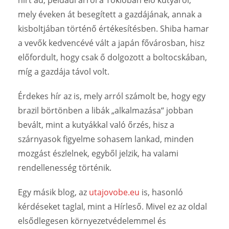
mely éveken át besegített a gazdájának, annak a
kisboltjában történő értékesítésben. Shiba hamar
a vevők kedvencévé vált a japán fővárosban, hisz
előfordult, hogy csak ő dolgozott a boltocskában,
míg a gazdája távol volt.
Érdekes hír az is, mely arról számolt be, hogy egy
brazil börtönben a libák „alkalmazása“ jobban
bevált, mint a kutyákkal való őrzés, hisz a
szárnyasok figyelme sohasem lankad, minden
mozgást észlelnek, egyből jelzik, ha valami
rendellenesség történik.
Egy másik blog, az
utajovobe.eu
is, hasonló
kérdéseket taglal, mint a Hírleső. Mivel ez az oldal
elsődlegesen környezetvédelemmel és