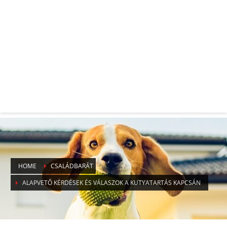
HOME
CSALÁDBARÁT
ALAPVETŐ KÉRDÉSEK ÉS VÁLASZOK A KUTYATARTÁS KAPCSÁN