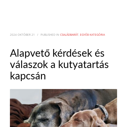
2024 OKTÓBER 21
/
PUBLISHED IN
CSALÁDBARÁT
,
EGYÉB KATEGÓRIA
Alapvető kérdések és
válaszok a kutyatartás
kapcsán