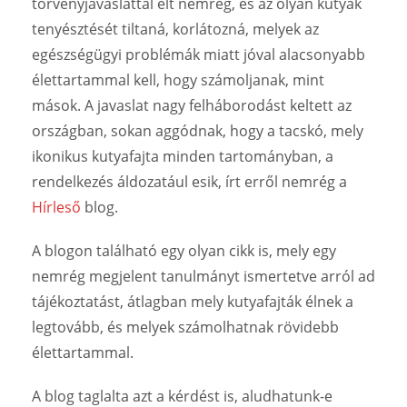
törvényjavaslattal élt nemrég, és az olyan kutyák
tenyésztését tiltaná, korlátozná, melyek az
egészségügyi problémák miatt jóval alacsonyabb
élettartammal kell, hogy számoljanak, mint
mások. A javaslat nagy felháborodást keltett az
országban, sokan aggódnak, hogy a tacskó, mely
ikonikus kutyafajta minden tartományban, a
rendelkezés áldozatául esik, írt erről nemrég a
Hírleső
blog.
A blogon található egy olyan cikk is, mely egy
nemrég megjelent tanulmányt ismertetve arról ad
tájékoztatást, átlagban mely kutyafajták élnek a
legtovább, és melyek számolhatnak rövidebb
élettartammal.
A blog taglalta azt a kérdést is, aludhatunk-e