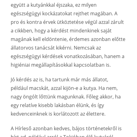
együtt a kutyánkkal éjszaka, ez milyen
egészségügyi kockázatokat rejthet magában. A
pro és kontra érvek ütköztetése végül azzal zárult
a cikkben, hogy a kérdést mindenkinek saját
magának kell eldöntenie, érdemes azonban előtte
állatorvos tanácsát kikérni. Nemcsak az
egészségügyi kérdések vonatkozásában, hanem a
higiéniai megállapításokkal kapcsolatban is.
Jó kérdés az is, ha tartunk már más állatot,
például macskát, azzal kijön-e a kutya. Ha nem,
nagy öngólt lőttünk magunknak. Főleg akkor, ha
egy relatíve kisebb lakásban élünk, és így
kedvenceinknek is korlátozott az élettere.
A Hírleső azonban kedves, bájos történetekről is
hírt ad, például arról a Tokióban élő kutyáról,