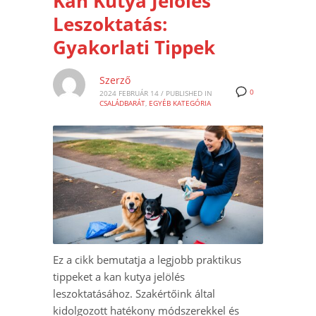
Kan Kutya Jelölés
Leszoktatás:
Gyakorlati Tippek
Szerző
0
2024 FEBRUÁR 14
/
PUBLISHED IN
CSALÁDBARÁT
,
EGYÉB KATEGÓRIA
Ez a cikk bemutatja a legjobb praktikus
tippeket a kan kutya jelölés
leszoktatásához. Szakértőink által
kidolgozott hatékony módszerekkel és