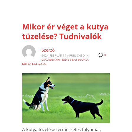
Mikor ér véget a kutya
tüzelése? Tudnivalók
Szerző
0
2024 FEBRUÁR 14
/
PUBLISHED IN
CSALÁDBARÁT
,
EGYÉB KATEGÓRIA
,
KUTYA EGÉSZSÉG
A kutya tüzelése természetes folyamat,