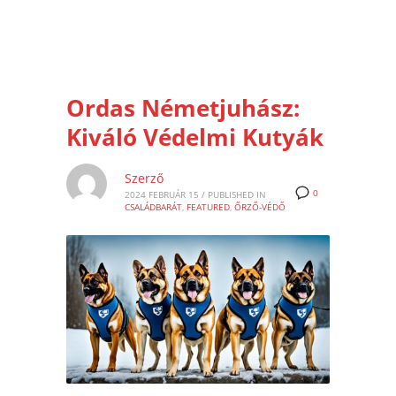
Ordas Németjuhász:
Kiváló Védelmi Kutyák
Szerző
0
2024 FEBRUÁR 15
/
PUBLISHED IN
CSALÁDBARÁT
,
FEATURED
,
ŐRZŐ-VÉDŐ