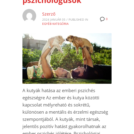
pszichológusok
Szerző
0
2024 JANUÁR 05
/
PUBLISHED IN
EGYÉB KATEGÓRIA
A kutyák hatása az emberi pszichés
egészségre Az ember és kutya közötti
kapcsolat mélyreható és sokrétű,
különösen a mentális és érzelmi egészség
szempontjából. A kutyák, mint társak,
jelentős pozitív hatást gyakorolhatnak az
ember pszichés jólétére. Pszichológiai