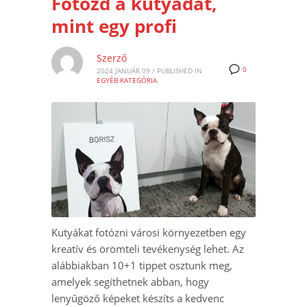
Fotózd a kutyádat,
mint egy profi
Szerző
0
2024 JANUÁR 09
/
PUBLISHED IN
EGYÉB KATEGÓRIA
Kutyákat fotózni városi környezetben egy
kreatív és örömteli tevékenység lehet. Az
alábbiakban 10+1 tippet osztunk meg,
amelyek segíthetnek abban, hogy
lenyűgöző képeket készíts a kedvenc