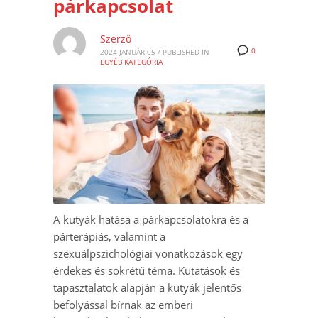
párkapcsolat
Szerző
0
2024 JANUÁR 05
/
PUBLISHED IN
EGYÉB KATEGÓRIA
A kutyák hatása a párkapcsolatokra és a
párterápiás, valamint a
szexuálpszichológiai vonatkozások egy
érdekes és sokrétű téma. Kutatások és
tapasztalatok alapján a kutyák jelentős
befolyással bírnak az emberi