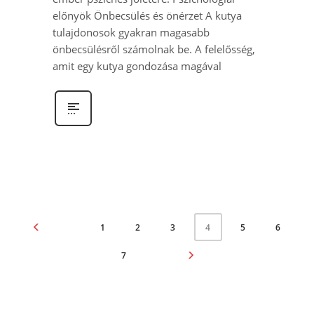
előnyök Önbecsülés és önérzet A kutya
tulajdonosok gyakran magasabb
önbecsülésről számolnak be. A felelősség,
amit egy kutya gondozása magával
1
2
3
5
6
4
7