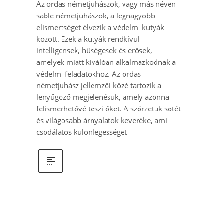
Az ordas németjuhászok, vagy más néven
sable németjuhászok, a legnagyobb
elismertséget élvezik a védelmi kutyák
között. Ezek a kutyák rendkívül
intelligensek, hűségesek és erősek,
amelyek miatt kiválóan alkalmazkodnak a
védelmi feladatokhoz. Az ordas
németjuhász jellemzői közé tartozik a
lenyűgöző megjelenésük, amely azonnal
felismerhetővé teszi őket. A szőrzetük sötét
és világosabb árnyalatok keveréke, ami
csodálatos különlegességet