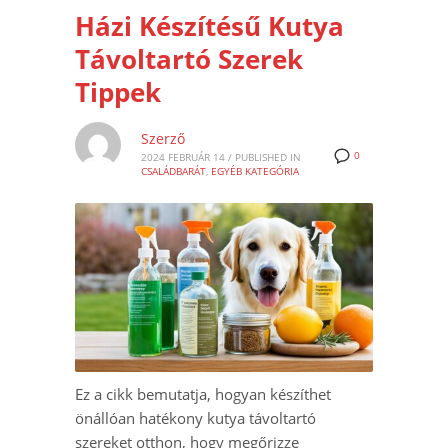
Házi Készítésű Kutya
Távoltartó Szerek
Tippek
Szerző
0
2024 FEBRUÁR 14
/
PUBLISHED IN
CSALÁDBARÁT
,
EGYÉB KATEGÓRIA
Ez a cikk bemutatja, hogyan készíthet
önállóan hatékony kutya távoltartó
szereket otthon, hogy megőrizze