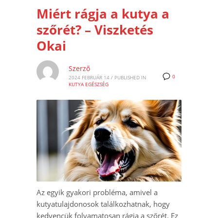
Miért rágja a kutya a
szőrét? – Viszketés
Okai
Szerző
0
2024 FEBRUÁR 14
/
PUBLISHED IN
KUTYA EGÉSZSÉG
Az egyik gyakori probléma, amivel a
kutyatulajdonosok találkozhatnak, hogy
kedvencük folyamatosan rágja a szőrét. Ez