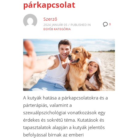
párkapcsolat
Szerző
0
2024 JANUÁR 05
/
PUBLISHED IN
EGYÉB KATEGÓRIA
A kutyák hatása a párkapcsolatokra és a
párterápiás, valamint a
szexuálpszichológiai vonatkozások egy
érdekes és sokrétű téma. Kutatások és
tapasztalatok alapján a kutyák jelentős
befolyással bírnak az emberi