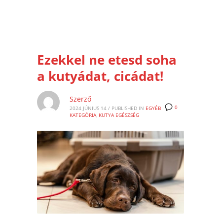
Ezekkel ne etesd soha
a kutyádat, cicádat!
Szerző
0
2024 JÚNIUS 14
/
PUBLISHED IN
EGYÉB
KATEGÓRIA
,
KUTYA EGÉSZSÉG