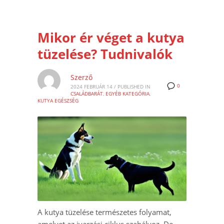
Mikor ér véget a kutya
tüzelése? Tudnivalók
Szerző
0
2024 FEBRUÁR 14
/
PUBLISHED IN
CSALÁDBARÁT
,
EGYÉB KATEGÓRIA
,
KUTYA EGÉSZSÉG
A kutya tüzelése természetes folyamat,
amelyet az ivarzási ciklus szabályoz. De