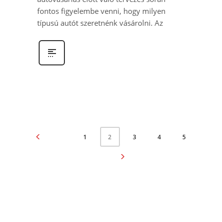
fontos figyelembe venni, hogy milyen
típusú autót szeretnénk vásárolni. Az
1
3
4
5
2