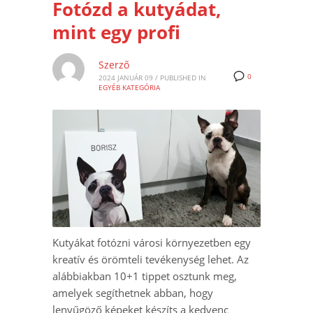
Fotózd a kutyádat,
mint egy profi
Szerző
0
2024 JANUÁR 09
/
PUBLISHED IN
EGYÉB KATEGÓRIA
Kutyákat fotózni városi környezetben egy
kreatív és örömteli tevékenység lehet. Az
alábbiakban 10+1 tippet osztunk meg,
amelyek segíthetnek abban, hogy
lenyűgöző képeket készíts a kedvenc