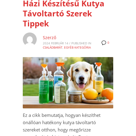
Házi Készítésű Kutya
Távoltartó Szerek
Tippek
Szerző
0
2024 FEBRUÁR 14
/
PUBLISHED IN
CSALÁDBARÁT
,
EGYÉB KATEGÓRIA
Ez a cikk bemutatja, hogyan készíthet
önállóan hatékony kutya távoltartó
szereket otthon, hogy megőrizze