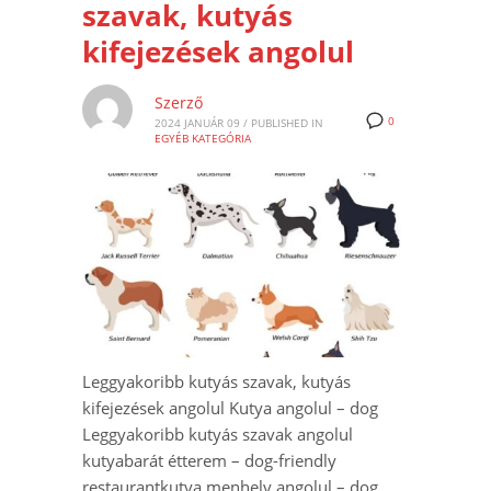
szavak, kutyás
kifejezések angolul
Szerző
0
2024 JANUÁR 09
/
PUBLISHED IN
EGYÉB KATEGÓRIA
Leggyakoribb kutyás szavak, kutyás
kifejezések angolul Kutya angolul – dog
Leggyakoribb kutyás szavak angolul
kutyabarát étterem – dog-friendly
restaurantkutya menhely angolul – dog