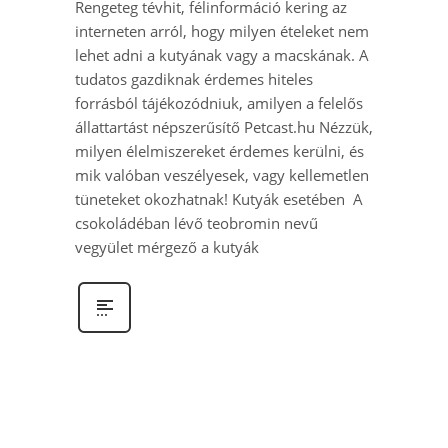
Rengeteg tévhit, félinformáció kering az
interneten arról, hogy milyen ételeket nem
lehet adni a kutyának vagy a macskának. A
tudatos gazdiknak érdemes hiteles
forrásból tájékozódniuk, amilyen a felelős
állattartást népszerűsítő Petcast.hu Nézzük,
milyen élelmiszereket érdemes kerülni, és
mik valóban veszélyesek, vagy kellemetlen
tüneteket okozhatnak! Kutyák esetében A
csokoládéban lévő teobromin nevű
vegyület mérgező a kutyák