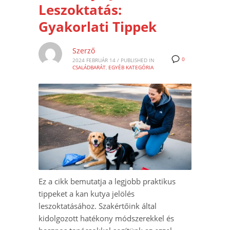
Leszoktatás:
Gyakorlati Tippek
Szerző
0
2024 FEBRUÁR 14
/
PUBLISHED IN
CSALÁDBARÁT
,
EGYÉB KATEGÓRIA
Ez a cikk bemutatja a legjobb praktikus
tippeket a kan kutya jelölés
leszoktatásához. Szakértőink által
kidolgozott hatékony módszerekkel és