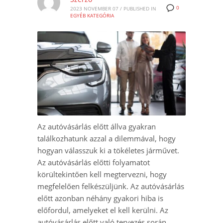
0
2023 NOVEMBER 07
/
PUBLISHED IN
EGYÉB KATEGÓRIA
Az autóvásárlás előtt állva gyakran
találkozhatunk azzal a dilemmával, hogy
hogyan válasszuk ki a tökéletes járművet.
Az autóvásárlás előtti folyamatot
körültekintően kell megtervezni, hogy
megfelelően felkészüljünk. Az autóvásárlás
előtt azonban néhány gyakori hiba is
előfordul, amelyeket el kell kerülni. Az
autóvásárlás előtt való tervezés során