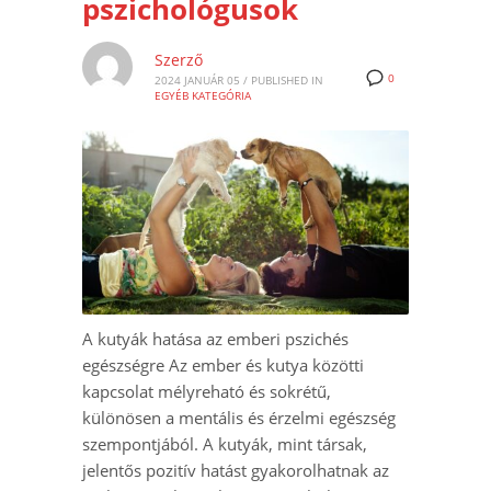
pszichológusok
Szerző
0
2024 JANUÁR 05
/
PUBLISHED IN
EGYÉB KATEGÓRIA
A kutyák hatása az emberi pszichés
egészségre Az ember és kutya közötti
kapcsolat mélyreható és sokrétű,
különösen a mentális és érzelmi egészség
szempontjából. A kutyák, mint társak,
jelentős pozitív hatást gyakorolhatnak az