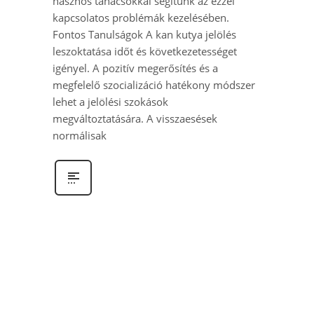
hasznos tanácsokkal segítünk az ezzel
kapcsolatos problémák kezelésében.
Fontos Tanulságok A kan kutya jelölés
leszoktatása időt és következetességet
igényel. A pozitív megerősítés és a
megfelelő szocializáció hatékony módszer
lehet a jelölési szokások
megváltoztatására. A visszaesések
normálisak