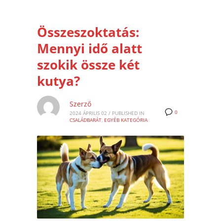
Összeszoktatás:
Mennyi idő alatt
szokik össze két
kutya?
Szerző
0
2024 ÁPRILIS 02
/
PUBLISHED IN
CSALÁDBARÁT
,
EGYÉB KATEGÓRIA